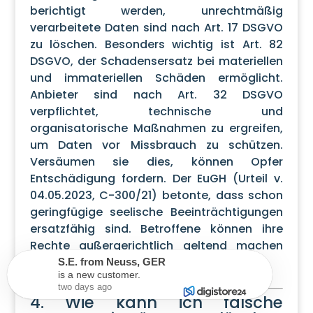
berichtigt werden, unrechtmäßig
verarbeitete Daten sind nach Art. 17 DSGVO
zu löschen. Besonders wichtig ist Art. 82
DSGVO, der Schadensersatz bei materiellen
und immateriellen Schäden ermöglicht.
Anbieter sind nach Art. 32 DSGVO
verpflichtet, technische und
organisatorische Maßnahmen zu ergreifen,
um Daten vor Missbrauch zu schützen.
Versäumen sie dies, können Opfer
Entschädigung fordern. Der EuGH (Urteil v.
04.05.2023, C-300/21) betonte, dass schon
geringfügige seelische Beeinträchtigungen
ersatzfähig sind. Betroffene können ihre
Rechte außergerichtlich geltend machen
oder nötigenfalls Klage erheben.
C.K.
from
Berlin
,
GER
is a new customer.
two days ago
4. Wie kann ich falsche