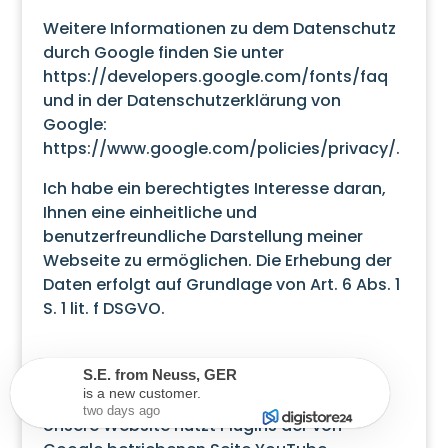
Weitere Informationen zu dem Datenschutz
durch Google finden Sie unter
https://developers.google.com/fonts/faq
und in der Datenschutzerklärung von
Google:
https://www.google.com/policies/privacy/
.
Ich habe ein berechtigtes Interesse daran,
Ihnen eine einheitliche und
benutzerfreundliche Darstellung meiner
Webseite zu ermöglichen. Die Erhebung der
Daten erfolgt auf Grundlage von Art. 6 Abs. 1
S. 1 lit. f DSGVO.
S.E.
from
Neuss
,
GER
YouTube
is a new customer.
two days ago
Unsere Website nutzt Plugins der von