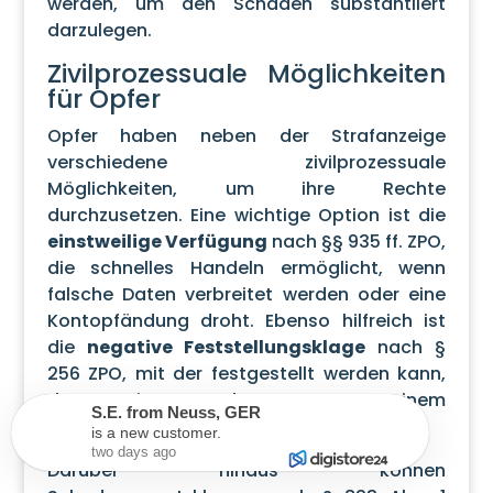
werden, um den Schaden substantiiert
darzulegen.
Zivilprozessuale Möglichkeiten
für Opfer
Opfer haben neben der Strafanzeige
verschiedene zivilprozessuale
Möglichkeiten, um ihre Rechte
durchzusetzen. Eine wichtige Option ist die
einstweilige Verfügung
nach §§ 935 ff. ZPO,
die schnelles Handeln ermöglicht, wenn
falsche Daten verbreitet werden oder eine
Kontopfändung droht. Ebenso hilfreich ist
die
negative Feststellungsklage
nach §
256 ZPO, mit der festgestellt werden kann,
dass eine Forderung aus einem
C.K.
from
Berlin
,
GER
betrügerischen Vertrag nicht besteht.
is a new customer.
two days ago
Darüber hinaus können